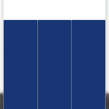
Disciplines
Lutte, Grappling, Sambo,
Adresse salle d'entrainement
GYMNASE ST-EXUPÉRY À EPINAL, GYMNASE
LAPICQUE À EPINAL - 88000 EPINAL
Contact
Mme MORSCH Sonia
Téléphone
07 50 45 57 26
Nous contacter