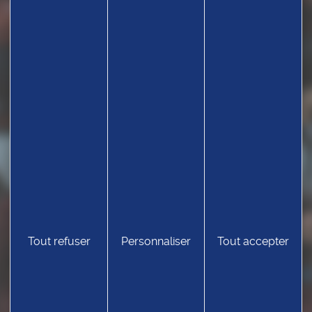
Tout refuser
Personnaliser
Tout accepter
TROUVEZ UN CLUB