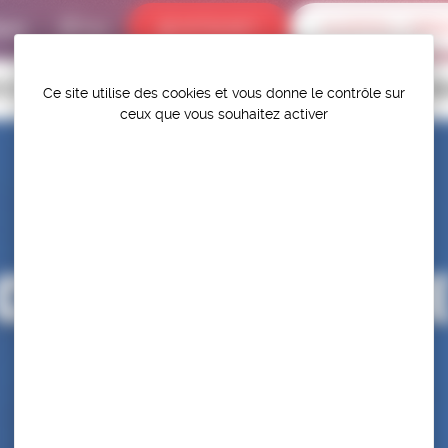
bums
INTRANET
ALERTES / DÉR
P.S.F.
TITIONS
HAUT-NIVEAU
FÉDÉRATION
PROTÉGER ET PR
Ce site utilise des cookies et vous donne le contrôle sur
ceux que vous souhaitez activer
CHANONAT LUTT