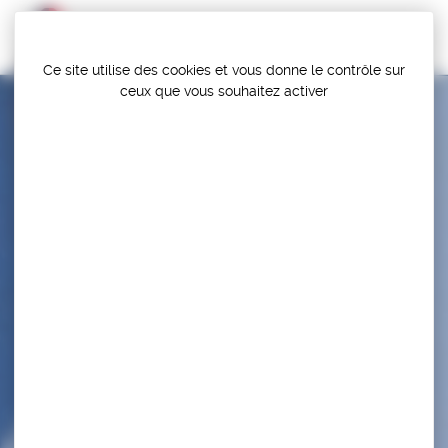
Panneau de gestion des cookies
Ce site utilise des cookies et vous donne le contrôle sur
ceux que vous souhaitez activer